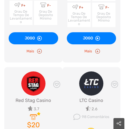
F+
F-
F+
F-
Grau De
Grau De
Grau De
Grau De
Tempo De
Depósito
Tempo De
Depósito
Levantament
Mínimo
Levantament
Mínimo
O
O
JOGO
JOGO
Mais
Mais
Red Stag Casino
LTC Casino
3.7
2.6
98 Comentários
$20