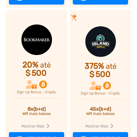
20%
até
375%
até
$
500
$
500
Sign Up Bonus - Crypto
Sign Up Bonus - Crypto
45x(b+d)
8x(b+d)
WR mais baixos
WR mais baixos
Mostrar Mais
Mostrar Mais