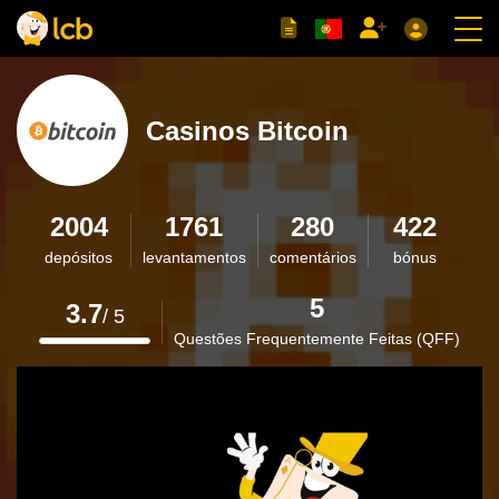
Casinos Bitcoin
2004
1761
280
422
depósitos
levantamentos
comentários
bónus
5
3.7
/ 5
Questões Frequentemente Feitas (QFF)