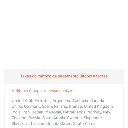
Taxas do método de pagamento Bitcoin e factos
A Bitcoin é popular nesses países
United Arab Emirates, Argentina, Australia, Canada,
China, Germany, Spain, Finland, France, United Kingdom,
India, Iran, Japan, Malaysia, Netherlands, Norway, New
Zealand, Russia, Saudi Arabia, Sweden, Singapore,
Slovakia, Thailand, United States, South Africa