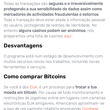
Todas as transações são
seguras e e irreversivelmente
protegendo a sua sensibilidade de dados assim como
mercadores de actividades fraudulentas e estornos
.
Toda a transação deve estar atada à informação pessoal
do usuário, protegendo de ladrões de identidade. No
entanto
alguns casinos podem ser anónimos
, nós
preparamos uma lista de casinos
aqui
.
Desvantagens
O programa está num estágio de desenvolvimento com
muitos recursos novos nos trabalhos, incluindo novas
ferramentas e serviços.
Como comprar Bitcoins
Se você é dos
EUA
, é um processo para
trocar a tua
moeda em bitcoin
. Por causa de todo monitoramento e
restricções de jogatinas online em lugares com carteiras
electrónicas EUA amigáveis, Americanos aproximam-se
a isso de um caminho rotatório envolvendo
Coinbase