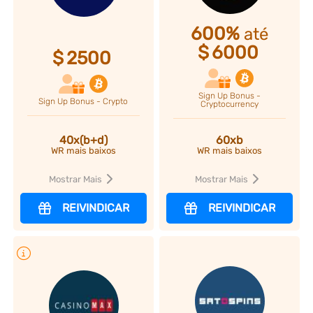
600%
até
$
6000
$
2500
Sign Up Bonus -
Sign Up Bonus - Crypto
Cryptocurrency
40x(b+d)
60xb
WR mais baixos
WR mais baixos
Mostrar Mais
Mostrar Mais
REIVINDICAR
REIVINDICAR
Mais Informações