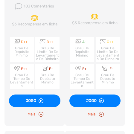
103 Comentários
$3 Recompensa em ficha
$3 Recompensa em ficha
D++
D++
A-
C++
Grau De
Grau De
Grau De
Grau De
Depósito
Limite De De
Depósito
Limite De De
Mínimo
Levantament
Mínimo
Levantament
O De Dinheiro
O De Dinheiro
E++
F-
F+
F-
Grau De
Grau De
Grau De
Grau De
Tempo De
Depósito
Tempo De
Depósito
Levantament
Mínimo
Levantament
Mínimo
O
O
JOGO
JOGO
Mais
Mais