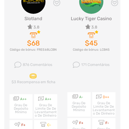
Slotland
Lucky Tiger Casino
3.8
3.8
$68
$45
Código de bónus: FREE68LCBN
Código de bónus: LCB45
876 Comentários
171 Comentários
$3 Recompensa em ficha
A-
D++
A++
A++
Grau De
Grau De
Grau De
Grau De
Depósito
Limite De De
Depósito
Limite De De
Mínimo
Levantament
Mínimo
Levantament
O De Dinheiro
O De Dinheiro
F+
F-
F+
C-