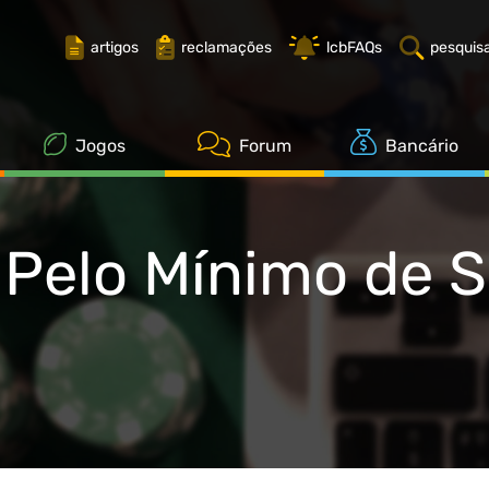
nto mínimo
artigos
reclamações
lcbFAQs
pesquis
Jogos
Forum
Bancário
 Pelo Mínimo de 