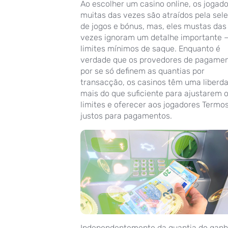
Ao escolher um casino online, os jogad
muitas das vezes são atraídos pela sel
de jogos e bónus, mas, eles mustas das
vezes ignoram um detalhe importante 
limites mínimos de saque. Enquanto é
verdade que os provedores de pagame
por se só definem as quantias por
transacção, os casinos têm uma liberd
mais do que suficiente para ajustarem 
limites e oferecer aos jogadores Termo
justos para pagamentos.
Independentemente da quantia do ganh