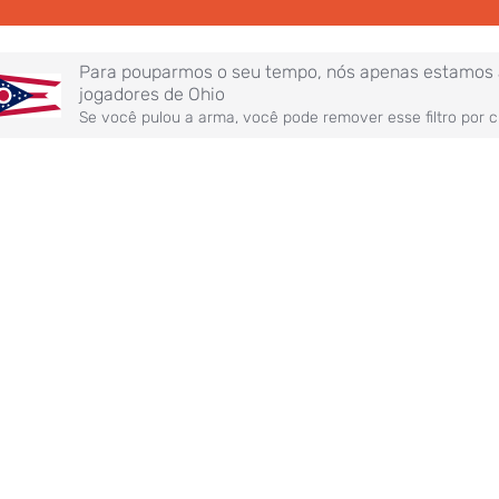
Para pouparmos o seu tempo, nós apenas estamos a
jogadores de
Ohio
Se você pulou a arma, você pode remover esse filtro por c