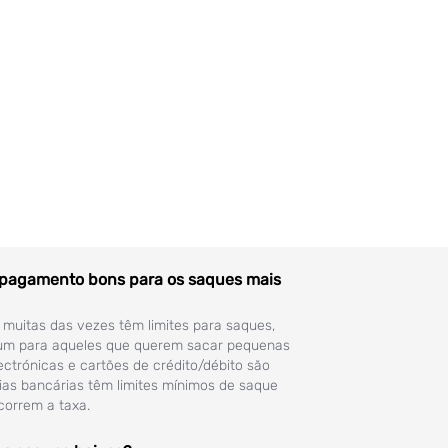
 pagamento bons para os saques mais
 muitas das vezes têm limites para saques,
 um para aqueles que querem sacar pequenas
lectrónicas e cartões de crédito/débito são
ias bancárias têm limites mínimos de saque
correm a taxa.