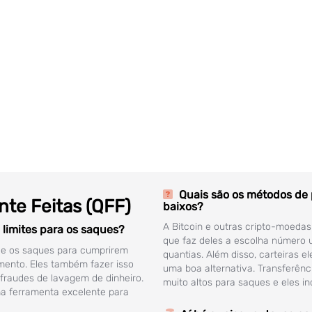
Quais são os métodos de
te Feitas (QFF)
baixos?
A Bitcoin e outras cripto-moedas
 limites para os saques?
que faz deles a escolha número
s e os saques para cumprirem
quantias. Além disso, carteiras e
mento. Eles também fazer isso
uma boa alternativa. Transferênc
 fraudes de lavagem de dinheiro.
muito altos para saques e eles in
ma ferramenta excelente para