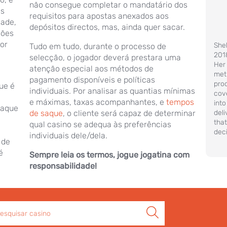
não consegue completar o mandatário dos
es
requisitos para apostas anexados aos
dade,
depósitos directos, mas, ainda quer sacar.
ções
hor
Shel
Tudo em tudo, durante o processo de
2018
selecção, o jogador deverá prestara uma
Her
atenção especial aos métodos de
meth
pagamento disponíveis e políticas
pro
que é
individuais. Por analisar as quantias mínimas
cov
e máximas, taxas acompanhantes, e
tempos
into
saque
deli
de saque
, o cliente será capaz de determinar
tha
qual casino se adequa às preferências
dec
individuais dele/dela.
 de
é
Sempre leia os termos, jogue jogatina com
responsabilidade!
quisar