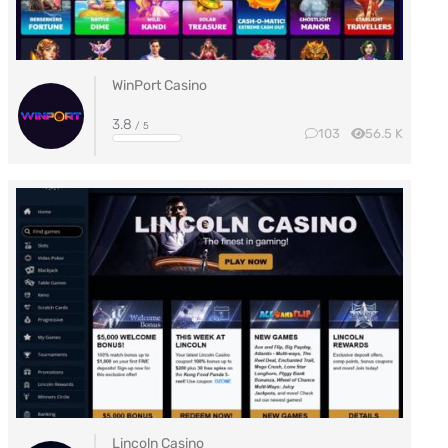
WinPort Casino
3.8
/ 5
103
56.5 K
Lincoln Casino