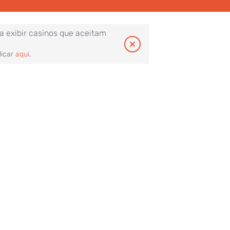
 exibir casinos que aceitam
licar
aqui
.