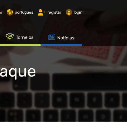
ar
português
registar
login
Torneios
Notícias
Saque