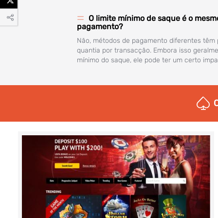
O limite mínimo de saque é o mesm
pagamento?
Não, métodos de pagamento diferentes têm po
quantia por transacção. Embora isso geralme
mínimo do saque, ele pode ter um certo impa
C