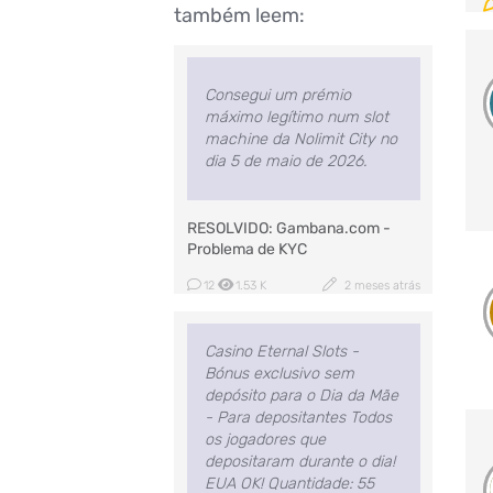
também leem:
Consegui um prémio
máximo legítimo num slot
machine da Nolimit City no
dia 5 de maio de 2026.
RESOLVIDO: Gambana.com -
Problema de KYC
12
1.53 K
2 meses atrás
Casino Eternal Slots -
Bónus exclusivo sem
depósito para o Dia da Mãe
- Para depositantes Todos
os jogadores que
depositaram durante o dia!
EUA OK! Quantidade: 55