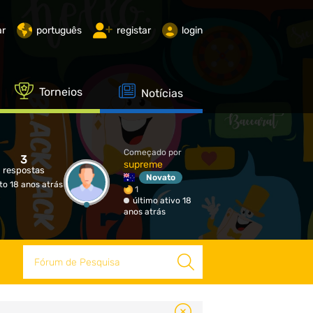
ar
português
registar
login
Torneios
Notícias
Começado por
3
supreme
respostas
Novato
ito 18 anos atrás
1
último ativo 18
anos atrás
Pesquisar