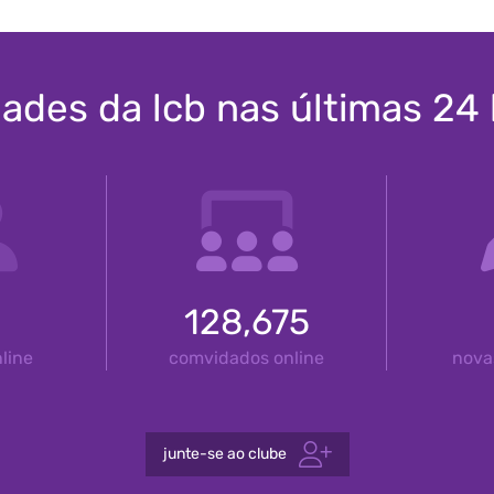
dades da lcb nas últimas 24
128,675
line
comvidados online
nova
junte-se ao clube