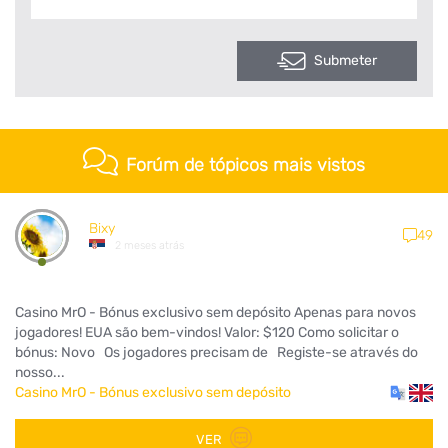
Submeter
Forúm de tópicos mais vistos
Bixy
49
2 meses atrás
Casino MrO - Bónus exclusivo sem depósito Apenas para novos
jogadores! EUA são bem-vindos! Valor: $120 Como solicitar o
bónus: Novo Os jogadores precisam de Registe-se através do
nosso...
Casino MrO - Bónus exclusivo sem depósito
VER