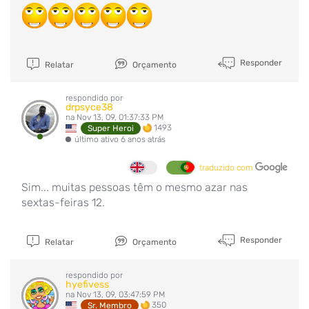
Responder
Relatar
Orçamento
respondido por
drpsyce38
na Nov 13, 09, 01:37:33 PM
1493
Super Heroi
último ativo 6 anos atrás
traduzido com
Sim... muitas pessoas têm o mesmo azar nas
sextas-feiras 12.
Responder
Relatar
Orçamento
respondido por
hyefivess
na Nov 13, 09, 03:47:59 PM
350
Sr. Membro