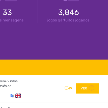
33
3,846
s mensagens
jogos gártuitos jogados
 bem-vindos!
ravés do
49
VER