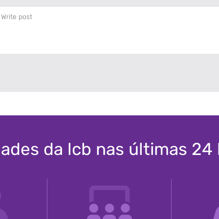
dades da lcb nas últimas 24