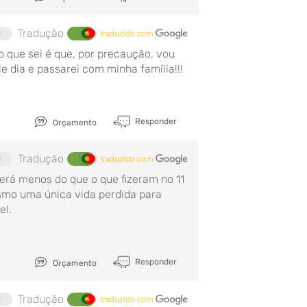
Tradução
traduzido com
 que sei é que, por precaução, vou
e dia e passarei com minha família!!!
Responder
Orçamento
Tradução
traduzido com
será menos do que o que fizeram no 11
smo uma única vida perdida para
el.
Responder
Orçamento
Tradução
traduzido com