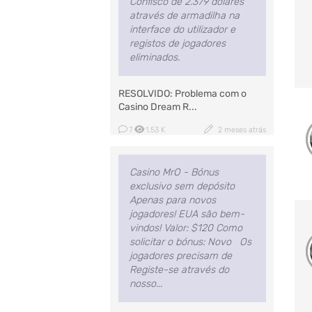
Confisco de 2.379 dólares
através de armadilha na
interface do utilizador e
registos de jogadores
eliminados.
RESOLVIDO: Problema com o
Casino Dream R...
7
1.53 K
2 meses atrás
Casino MrO - Bónus
exclusivo sem depósito
Apenas para novos
jogadores! EUA são bem-
vindos! Valor: $120 Como
solicitar o bónus: Novo Os
jogadores precisam de
Registe-se através do
nosso...