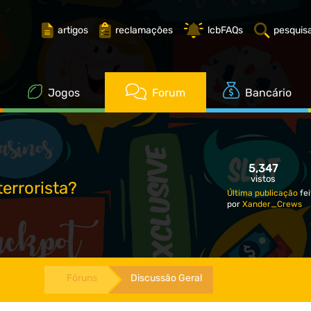
artigos
reclamações
lcbFAQs
pesquis
Jogos
Forum
Bancário
5,347
vistos
errorista?
Última publicação
fe
por
Xander_Crews
Fóruns
Discussão Geral