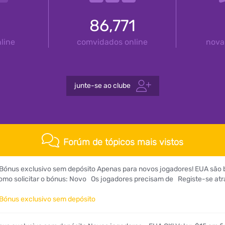
86,771
line
comvidados online
nova
junte-se ao clube
Forúm de tópicos mais vistos
 Bónus exclusivo sem depósito Apenas para novos jogadores! EUA são
Como solicitar o bónus: Novo Os jogadores precisam de Registe-se at
 Bónus exclusivo sem depósito