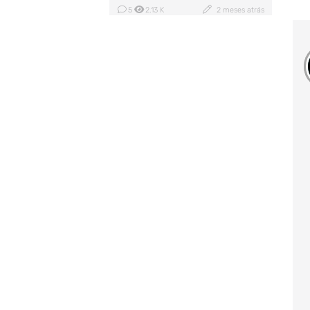
5
2.13 K
2 meses atrás