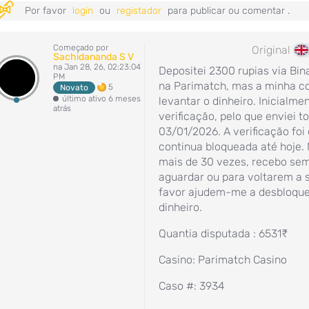
Por favor
login
ou
registador
para publicar ou comentar .
Começado por
Original
Sachidananda S V
na Jan 28, 26, 02:23:04
Depositei 2300 rupias via Bi
PM
na Parimatch, mas a minha co
5
Novato
último ativo 6 meses
levantar o dinheiro. Inicialm
atrás
verificação, pelo que enviei 
03/01/2026. A verificação foi
continua bloqueada até hoje.
mais de 30 vezes, recebo se
aguardar ou para voltarem a s
favor ajudem-me a desbloque
dinheiro.
Quantia disputada : 6531₹
Casino: Parimatch Casino
Caso #: 3934