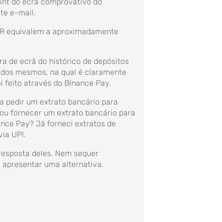
rint do ecrã comprovativo do
te e-mail.
NR equivalem a aproximadamente
a de ecrã do histórico de depósitos
 dos mesmos, na qual é claramente
 feito através do Binance Pay.
a pedir um extrato bancário para
ou fornecer um extrato bancário para
ance Pay? Já forneci extratos de
ia UPI.
resposta deles. Nem sequer
presentar uma alternativa.