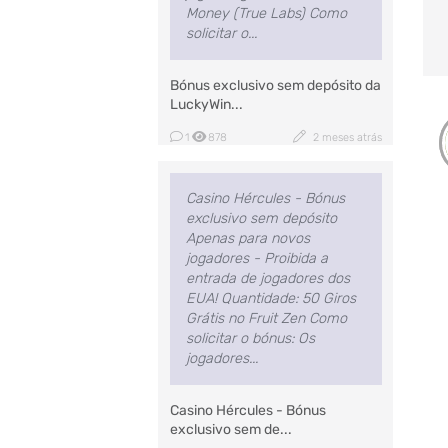
Money (True Labs) Como
solicitar o...
Bónus exclusivo sem depósito da
LuckyWin...
1
878
2 meses atrás
Casino Hércules - Bónus
exclusivo sem depósito
Apenas para novos
jogadores - Proibida a
entrada de jogadores dos
EUA! Quantidade: 50 Giros
Grátis no Fruit Zen Como
solicitar o bónus: Os
jogadores...
Casino Hércules - Bónus
exclusivo sem de...