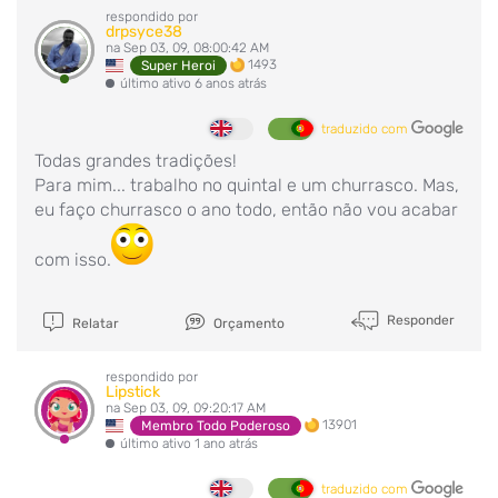
respondido por
drpsyce38
na Sep 03, 09, 08:00:42 AM
1493
Super Heroi
último ativo 6 anos atrás
traduzido com
Todas grandes tradições!
Para mim... trabalho no quintal e um churrasco. Mas,
eu faço churrasco o ano todo, então não vou acabar
com isso.
Responder
Relatar
Orçamento
respondido por
Lipstick
na Sep 03, 09, 09:20:17 AM
13901
Membro Todo Poderoso
último ativo 1 ano atrás
traduzido com