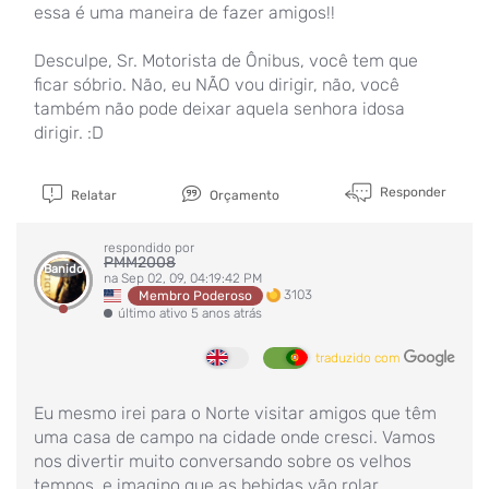
essa é uma maneira de fazer amigos!!
Desculpe, Sr. Motorista de Ônibus, você tem que
ficar sóbrio. Não, eu NÃO vou dirigir, não, você
também não pode deixar aquela senhora idosa
dirigir. :D
Responder
Relatar
Orçamento
respondido por
PMM2008
Banido
na Sep 02, 09, 04:19:42 PM
3103
Membro Poderoso
último ativo 5 anos atrás
traduzido com
Eu mesmo irei para o Norte visitar amigos que têm
uma casa de campo na cidade onde cresci. Vamos
nos divertir muito conversando sobre os velhos
tempos, e imagino que as bebidas vão rolar.