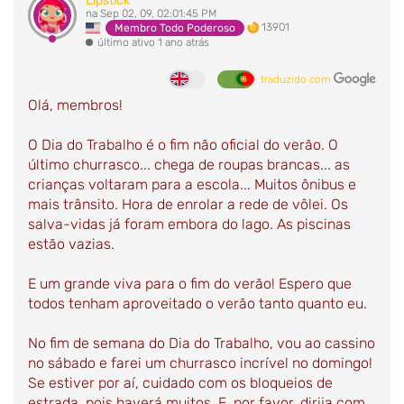
Lipstick
na Sep 02, 09, 02:01:45 PM
13901
Membro Todo Poderoso
último ativo 1 ano atrás
traduzido com
Olá, membros!
O Dia do Trabalho é o fim não oficial do verão. O
último churrasco... chega de roupas brancas... as
crianças voltaram para a escola... Muitos ônibus e
mais trânsito. Hora de enrolar a rede de vôlei. Os
salva-vidas já foram embora do lago. As piscinas
estão vazias.
E um grande viva para o fim do verão! Espero que
todos tenham aproveitado o verão tanto quanto eu.
No fim de semana do Dia do Trabalho, vou ao cassino
no sábado e farei um churrasco incrível no domingo!
Se estiver por aí, cuidado com os bloqueios de
estrada, pois haverá muitos. E, por favor, dirija com