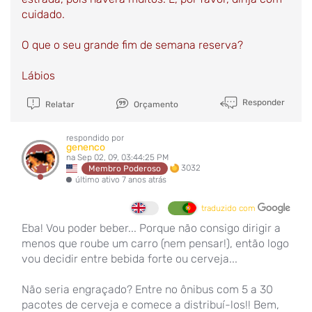
cuidado.
O que o seu grande fim de semana reserva?
Lábios
Responder
Relatar
Orçamento
respondido por
genenco
na Sep 02, 09, 03:44:25 PM
3032
Membro Poderoso
último ativo 7 anos atrás
traduzido com
Eba! Vou poder beber... Porque não consigo dirigir a
menos que roube um carro (nem pensar!), então logo
vou decidir entre bebida forte ou cerveja...
Não seria engraçado? Entre no ônibus com 5 a 30
pacotes de cerveja e comece a distribuí-los!! Bem,