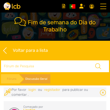
Fim de semana do Dia do
Trabalho
Voltar para a lista
Pesquisar
Fóruns
Discussão Geral
Por favor
login
ou
registador
para publicar ou
comentar .
Começado por