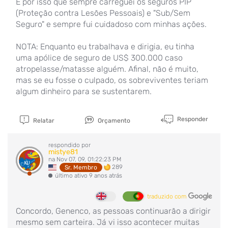
É por isso que sempre carreguei os seguros PIP
(Proteção contra Lesões Pessoais) e "Sub/Sem
Seguro" e sempre fui cuidadoso com minhas ações.
NOTA: Enquanto eu trabalhava e dirigia, eu tinha
uma apólice de seguro de US$ 300.000 caso
atropelasse/matasse alguém. Afinal, não é muito,
mas se eu fosse o culpado, os sobreviventes teriam
algum dinheiro para se sustentarem.
Responder
Relatar
Orçamento
respondido por
mistye81
na Nov 07, 09, 01:22:23 PM
289
Sr. Membro
último ativo 9 anos atrás
traduzido com
Concordo, Genenco, as pessoas continuarão a dirigir
mesmo sem carteira. Já vi isso acontecer muitas