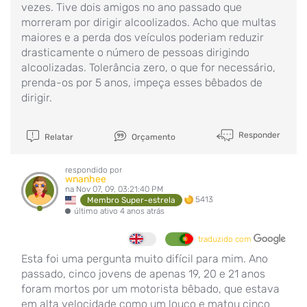
vezes. Tive dois amigos no ano passado que
morreram por dirigir alcoolizados. Acho que multas
maiores e a perda dos veículos poderiam reduzir
drasticamente o número de pessoas dirigindo
alcoolizadas. Tolerância zero, o que for necessário,
prenda-os por 5 anos, impeça esses bêbados de
dirigir.
Responder
Relatar
Orçamento
respondido por
wnanhee
na Nov 07, 09, 03:21:40 PM
5413
Membro Super-estrela
último ativo 4 anos atrás
traduzido com
Esta foi uma pergunta muito difícil para mim. Ano
passado, cinco jovens de apenas 19, 20 e 21 anos
foram mortos por um motorista bêbado, que estava
em alta velocidade como um louco e matou cinco