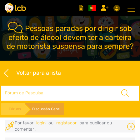
Pessoas paradas por dirigir sob
efeito de álcool devem ter a carteira
de motorista suspensa para sempre?
Voltar para a lista
Pesquisar
Fóruns
Discussão Geral
Por favor
login
ou
registador
para publicar ou
comentar .